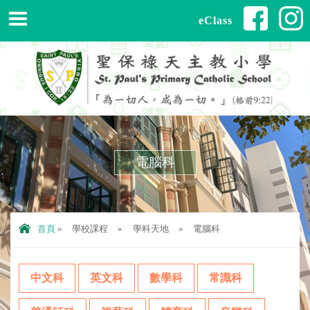
eClass
電腦科
首頁
»
學校課程
»
學科天地
»
電腦科
中文科
英文科
數學科
常識科