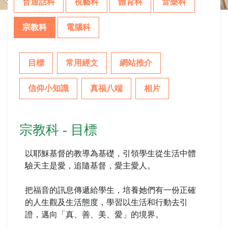
普通話科
視藝科
體育科
音樂科
宗教科
電腦科
目標
常用經文
網站推介
信仰小知識
真福八端
相片
宗教科 - 目標
以耶穌基督的教導為基礎，引領學生從生活中體
驗天主是愛，追隨基督，愛主愛人。
把福音的訊息傳遞給學生，培養她們有一份正確
的人生觀及生活態度，學習以生活和行動去引
證，邁向「真、善、美、愛」的境界。