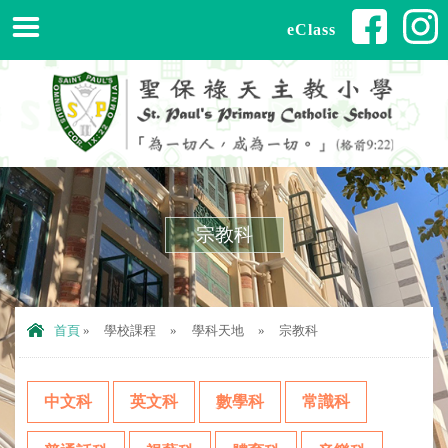
eClass
宗教科
首頁
»
學校課程
»
學科天地
»
宗教科
中文科
英文科
數學科
常識科