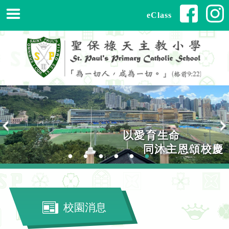
eClass
以愛育生命
以愛育生命
同沐主恩頌校慶
同沐主恩頌校慶
校園消息