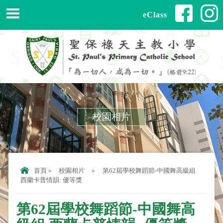
eClass
校園相片
首頁
»
校園相片
»
第62屆學校舞蹈節-中國舞高級組
西蘭卡普情韻: 優等獎
第62屆學校舞蹈節-中國舞高